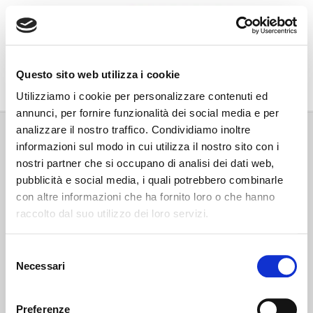
Go Wine
Questo sito web utilizza i cookie
Associazione Go Wine
Utilizziamo i cookie per personalizzare contenuti ed
annunci, per fornire funzionalità dei social media e per
Via Vida, 6
analizzare il nostro traffico. Condividiamo inoltre
12051 Alba (Cn)
informazioni sul modo in cui utilizza il nostro sito con i
tel. +39 0173 364631
nostri partner che si occupano di analisi dei dati web,
Codice fiscale e P.IVA: 02809130046
pubblicità e social media, i quali potrebbero combinarle
Codice SDI: USAL8PV
con altre informazioni che ha fornito loro o che hanno
PEC gowine@legalmail.it
raccolto dal suo utilizzo dei loro servizi.
info@gowinet.it
Privacy policy
Selezione
Necessari
del
Cookie policy
consenso
Preferenze