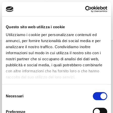
Go Wine
Questo sito web utilizza i cookie
Associazione Go Wine
Utilizziamo i cookie per personalizzare contenuti ed
annunci, per fornire funzionalità dei social media e per
Via Vida, 6
analizzare il nostro traffico. Condividiamo inoltre
12051 Alba (Cn)
informazioni sul modo in cui utilizza il nostro sito con i
tel. +39 0173 364631
nostri partner che si occupano di analisi dei dati web,
Codice fiscale e P.IVA: 02809130046
pubblicità e social media, i quali potrebbero combinarle
Codice SDI: USAL8PV
con altre informazioni che ha fornito loro o che hanno
PEC gowine@legalmail.it
raccolto dal suo utilizzo dei loro servizi.
info@gowinet.it
Privacy policy
Selezione
Necessari
del
Cookie policy
consenso
Preferenze