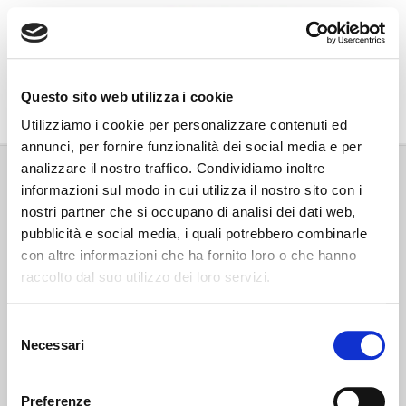
Go Wine
Questo sito web utilizza i cookie
Associazione Go Wine
Utilizziamo i cookie per personalizzare contenuti ed
annunci, per fornire funzionalità dei social media e per
Via Vida, 6
analizzare il nostro traffico. Condividiamo inoltre
12051 Alba (Cn)
informazioni sul modo in cui utilizza il nostro sito con i
tel. +39 0173 364631
nostri partner che si occupano di analisi dei dati web,
Codice fiscale e P.IVA: 02809130046
pubblicità e social media, i quali potrebbero combinarle
Codice SDI: USAL8PV
con altre informazioni che ha fornito loro o che hanno
PEC gowine@legalmail.it
raccolto dal suo utilizzo dei loro servizi.
info@gowinet.it
Privacy policy
Selezione
Necessari
del
Cookie policy
consenso
Preferenze