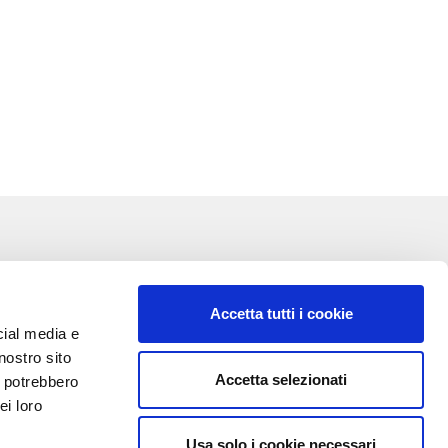
Accetta tutti i cookie
cial media e
nostro sito
Accetta selezionati
i potrebbero
VA:
ei loro
Usa solo i cookie necessari