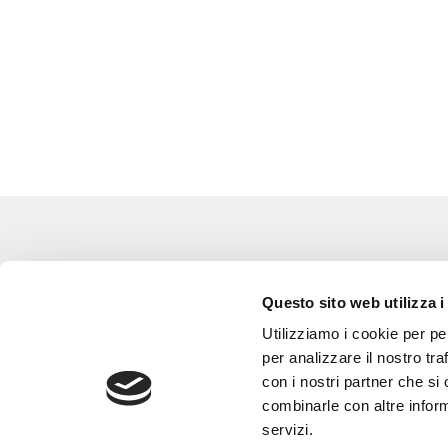
Eventi
Go 
Questo sito web utilizza i
Corsi e Progetti culturali
L’a
Utilizziamo i cookie per pe
Privacy policy
Gli
per analizzare il nostro tra
con i nostri partner che si
Cookie policy
Are
combinarle con altre inform
Con
servizi.