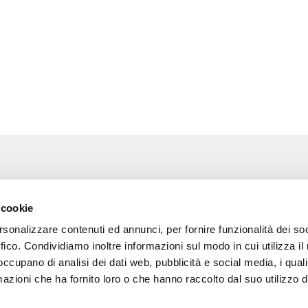
Associazione Go Wine
Wine
 cookie
ssociazione
Via Vida, 6
rsonalizzare contenuti ed annunci, per fornire funzionalità dei so
12051 Alba (Cn)
 amici di Go Wine
tel. +39 0173 364631
ffico. Condividiamo inoltre informazioni sul modo in cui utilizza il 
 occupano di analisi dei dati web, pubblicità e social media, i qual
a stampa
Codice fiscale e P.I
azioni che ha fornito loro o che hanno raccolto dal suo utilizzo d
02809130046
tatti
Codice SDI: USAL8PV