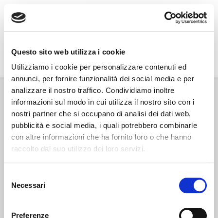
Go Wine
Questo sito web utilizza i cookie
Associazione Go Wine
Utilizziamo i cookie per personalizzare contenuti ed
annunci, per fornire funzionalità dei social media e per
Via Vida, 6
analizzare il nostro traffico. Condividiamo inoltre
12051 Alba (Cn)
informazioni sul modo in cui utilizza il nostro sito con i
tel. +39 0173 364631
nostri partner che si occupano di analisi dei dati web,
Codice fiscale e P.IVA: 02809130046
pubblicità e social media, i quali potrebbero combinarle
Codice SDI: USAL8PV
con altre informazioni che ha fornito loro o che hanno
PEC gowine@legalmail.it
raccolto dal suo utilizzo dei loro servizi.
info@gowinet.it
Privacy policy
Selezione
Necessari
del
Cookie policy
consenso
Preferenze