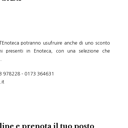
dell’Enoteca potranno usufruire anche di uno sconto
ini presenti in Enoteca, con una selezione che
.
0173 978228 – 0173 364631
it
ine e prenota il tuo posto