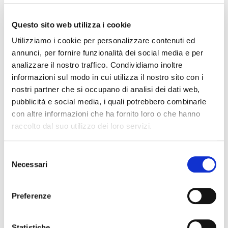
Questo sito web utilizza i cookie
Utilizziamo i cookie per personalizzare contenuti ed
annunci, per fornire funzionalità dei social media e per
analizzare il nostro traffico. Condividiamo inoltre
informazioni sul modo in cui utilizza il nostro sito con i
nostri partner che si occupano di analisi dei dati web,
pubblicità e social media, i quali potrebbero combinarle
con altre informazioni che ha fornito loro o che hanno
Eletta Violante Gardini Cinelli Colombini a
Presidente nazionale del Movimento
raccolto dal suo utilizzo dei loro servizi.
Turismo del Vino
Selezione
Necessari
del
consenso
Preferenze
Statistiche