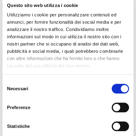
Questo sito web utilizza i cookie
Utilizziamo i cookie per personalizzare contenuti ed
annunci, per fornire funzionalità dei social media e per
analizzare il nostro traffico. Condividiamo inoltre
informazioni sul modo in cui utilizza il nostro sito con i
nostri partner che si occupano di analisi dei dati web,
pubblicità e social media, i quali potrebbero combinarle
Il DiVino Etrusco dal 21-24 e 28-30 agosto
con altre informazioni che ha fornito loro o che hanno
2025 Tarquinia
raccolto dal suo utilizzo dei loro servizi.
Selezione
Necessari
del
consenso
Preferenze
Statistiche