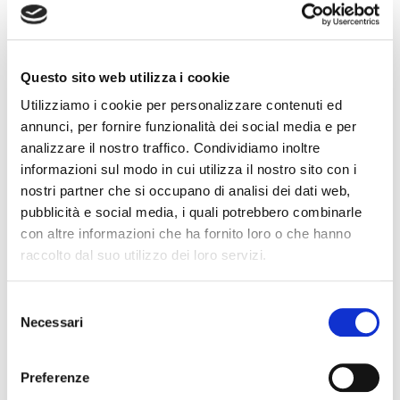
Questo sito web utilizza i cookie
Utilizziamo i cookie per personalizzare contenuti ed
annunci, per fornire funzionalità dei social media e per
analizzare il nostro traffico. Condividiamo inoltre
informazioni sul modo in cui utilizza il nostro sito con i
nostri partner che si occupano di analisi dei dati web,
Il Consorzio Tutela Vini di Orvieto esprime
pubblicità e social media, i quali potrebbero combinarle
vicinanza all’Università della Tuscia colpita
con altre informazioni che ha fornito loro o che hanno
da un grave incendio
raccolto dal suo utilizzo dei loro servizi.
Selezione
Necessari
del
consenso
Preferenze