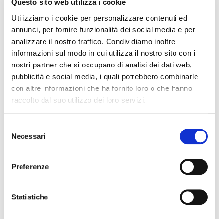
Questo sito web utilizza i cookie
Utilizziamo i cookie per personalizzare contenuti ed
annunci, per fornire funzionalità dei social media e per
analizzare il nostro traffico. Condividiamo inoltre
informazioni sul modo in cui utilizza il nostro sito con i
nostri partner che si occupano di analisi dei dati web,
pubblicità e social media, i quali potrebbero combinarle
con altre informazioni che ha fornito loro o che hanno
raccolto dal suo utilizzo dei loro servizi.
La nuova edizione de I Grandi Terroir del
Barolo
Selezione
Necessari
del
consenso
Preferenze
Statistiche